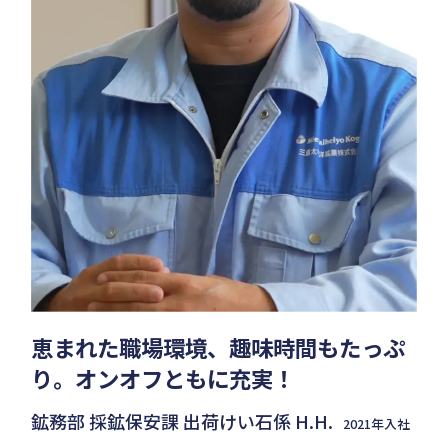
で
恵まれた職場環境、趣味時間もたっぷ
や
り。オンオフともに充実！
生
鉱務部 採鉱保安課 出荷けい石係 H.H.
鉱務
入社
2021年入社